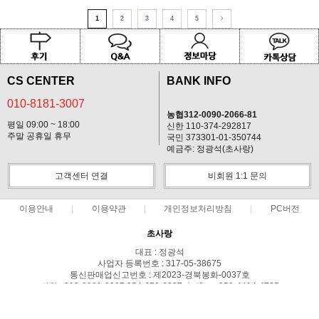
1
2
3
4
5
CS CENTER
BANK INFO
010-8181-3007
농협312-0090-2066-81
평일 09:00 ~ 18:00
신한 110-374-292817
주말 공휴일 휴무
국민 373301-01-350744
예금주: 정광석(초사랑)
고객센터 연결
비회원 1:1 문의
이용안내
이용약관
개인정보처리방침
PC버전
초사랑
대표 : 정광석
사업자 등록번호 : 317-05-38675
통신판매업신고번호 : 제2023-경북봉화-0037호
전화 : 010-8181-3007,054-672-2007 ㅣ 팩스 : 050-4414-4735
주소 : 경북 봉화군 상운면 예봉로1710-179
COPYRIGHT(C)초사랑 ALL RIGHTS RESERVED.