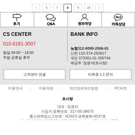
6
7
8
9
10
CS CENTER
BANK INFO
010-8181-3007
농협312-0090-2066-81
평일 09:00 ~ 18:00
신한 110-374-292817
주말 공휴일 휴무
국민 373301-01-350744
예금주: 정광석(초사랑)
고객센터 연결
비회원 1:1 문의
이용안내
이용약관
개인정보처리방침
PC버전
초사랑
대표 : 정광석
사업자 등록번호 : 317-05-38675
통신판매업신고번호 : 제2023-경북봉화-0037호
전화 : 010-8181-3007,054-672-2007 ㅣ 팩스 : 050-4414-4735
주소 : 경북 봉화군 상운면 예봉로1710-179
COPYRIGHT(C)초사랑 ALL RIGHTS RESERVED.