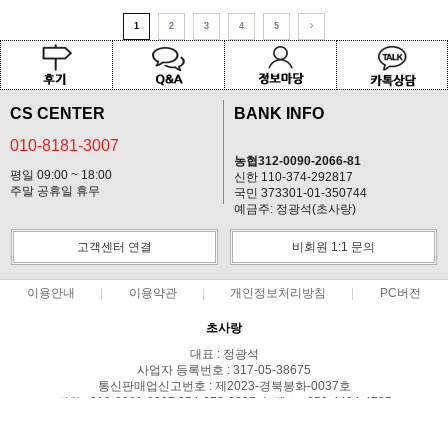
1
2
3
4
5
CS CENTER
BANK INFO
010-8181-3007
농협312-0090-2066-81
평일 09:00 ~ 18:00
신한 110-374-292817
주말 공휴일 휴무
국민 373301-01-350744
예금주: 정광석(초사랑)
고객센터 연결
비회원 1:1 문의
이용안내
이용약관
개인정보처리방침
PC버전
초사랑
대표 : 정광석
사업자 등록번호 : 317-05-38675
통신판매업신고번호 : 제2023-경북봉화-0037호
전화 : 010-8181-3007,054-672-2007 ㅣ 팩스 : 050-4414-4735
주소 : 경북 봉화군 상운면 예봉로1710-179
COPYRIGHT(C)초사랑 ALL RIGHTS RESERVED.