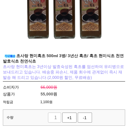
초사랑 현미흑초 500ml 3병/ 3년산 흑초/ 흑초 현미식초 천연
발효식초 천연식초
초사랑 현미흑초는 3년이상 발효숙성된 흑초를 엄선하여 유리병으로
보내드리고 있습니다. 배송중 파손시, 제품 회수에 관계없이 즉시 재
발송 해 드리고 있습니다.(2,000원 할인, 무료배송)
소비자가
66,000원
상품가
55,000
원
적립금
1,100원
수량
+1
-1