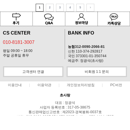
1
2
3
4
5
CS CENTER
BANK INFO
010-8181-3007
농협312-0090-2066-81
평일 09:00 ~ 18:00
신한 110-374-292817
주말 공휴일 휴무
국민 373301-01-350744
예금주: 정광석(초사랑)
고객센터 연결
비회원 1:1 문의
이용안내
이용약관
개인정보처리방침
PC버전
초사랑
대표 : 정광석
사업자 등록번호 : 317-05-38675
통신판매업신고번호 : 제2023-경북봉화-0037호
전화 : 010-8181-3007,054-672-2007 ㅣ 팩스 : 050-4414-4735
주소 : 경북 봉화군 상운면 예봉로1710-179
COPYRIGHT(C)초사랑 ALL RIGHTS RESERVED.